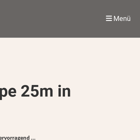
Menü
ppe 25m in
ervorragend ...