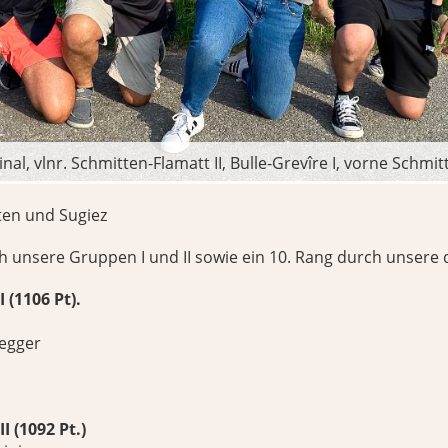
nal, vlnr. Schmitten-Flamatt II, Bulle-Grevîre I, vorne Schmit
ten und Sugiez
 unsere Gruppen I und II sowie ein 10. Rang durch unsere 
 (1106 Pt).
egger
I (1092 Pt.)