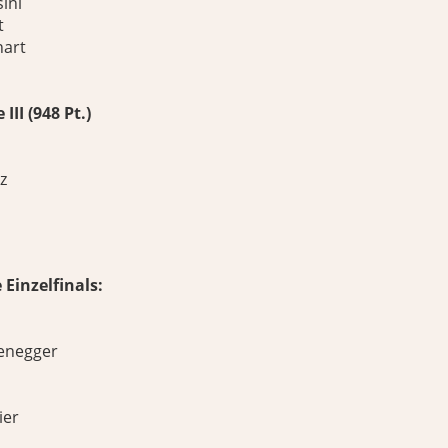
ini
t
hart
III (948 Pt.)
z
 Einzelfinals:
enegger
ier